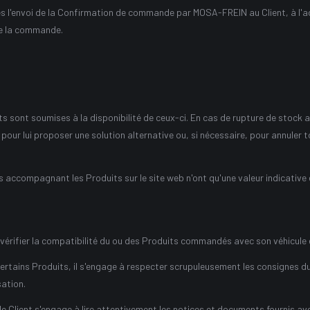
s l'envoi de la Confirmation de commande par MOSA-FREIN au Client, à l'ad
de la commande.
 sont soumises à la disponibilité de ceux-ci. En cas de rupture de stock 
our lui proposer une solution alternative ou, si nécessaire, pour annuler 
s accompagnant les Produits sur le site web n'ont qu'une valeur indicative 
 vérifier la compatibilité du ou des Produits commandés avec son véhicule 
ertains Produits, il s'engage à respecter scrupuleusement les consignes d
sation.
le Client s'engage à lire attentivement les notices et documents fournis avec