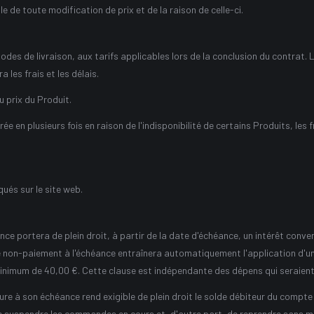
le de toute modification de prix et de la raison de celle-ci.
s de livraison, aux tarifs applicables lors de la conclusion du contrat. 
 les frais et les délais.
u prix du Produit.
e en plusieurs fois en raison de l'indisponibilité de certains Produits, les 
ués sur le site web.
nce portera de plein droit, à partir de la date d'échéance, un intérêt conve
e non-paiement à l'échéance entraînera automatiquement l'application d'un
inimum de 40,00 €. Cette clause est indépendante des dépens qui seraient 
re à son échéance rend exigible de plein droit le solde débiteur du compte
u de suspendre les commandes en cours et, d'autre part, de reprendre sans m