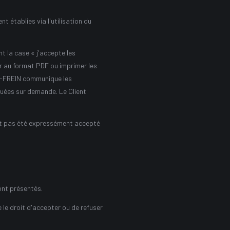
t établies via l'utilisation du
 la case « j'accepte les
er au format PDF ou imprimer les
SA-FREIN communique les
quées sur demande. Le Client
ait pas été expressément accepté
ont présentés.
le droit d'accepter ou de refuser