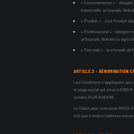
« Consommateur » : désigne to
industrielle, artisanale, libéra
« Produit » : tout Produit dis
« Professionnel » : désigne t
artisanale, libérale ou agric
« Site web » : le site web d
ARTICLE
2
–
DÉNOMINATION C
Les Conditions s'appliquent aux 
le siège social est situé à 5380 P
numéro 0426.848.696.
Le Client peut contacter MOSA-FREI
soit par e-mail à l'adresse suivan