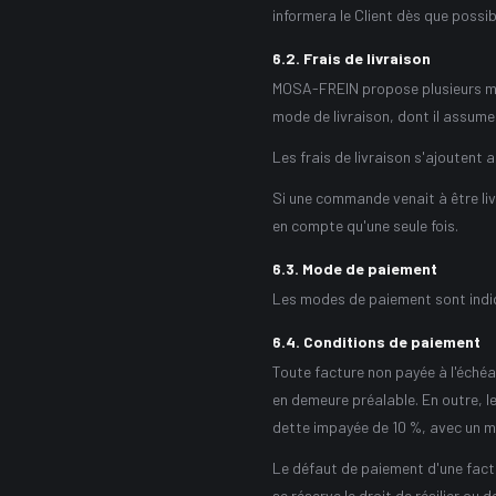
informera le Client dès que possib
6.2
.
Frais de livraison
MOSA-FREIN propose plusieurs mode
mode de livraison, dont il assumera
Les frais de livraison s'ajoutent a
Si une commande venait à être livré
en compte qu'une seule fois.
6.3
.
Mode de paiement
Les modes de paiement sont indiq
6.4
.
Conditions de paiement
Toute facture non payée à l'échéa
en demeure préalable. En outre, l
dette impayée de 10 %, avec un m
Le défaut de paiement d'une factu
se réserve le droit de résilier o