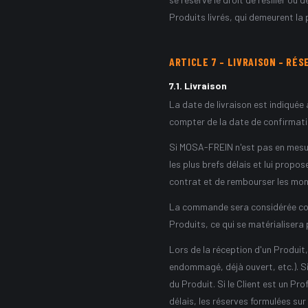
Produits livrés, qui demeurent la
ARTICLE
7
–
LIVRAISON – RÉS
7.1
.
Livraison
La date de livraison est indiquée
compter de la date de confirma
Si MOSA-FREIN n'est pas en mesur
les plus brefs délais et lui propo
contrat et de rembourser les mont
La commande sera considérée comme
Produits, ce qui se matérialisera
Lors de la réception d'un Produit,
endommagé, déjà ouvert, etc.). Si 
du Produit. Si le Client est un Pr
délais, les réserves formulées sur