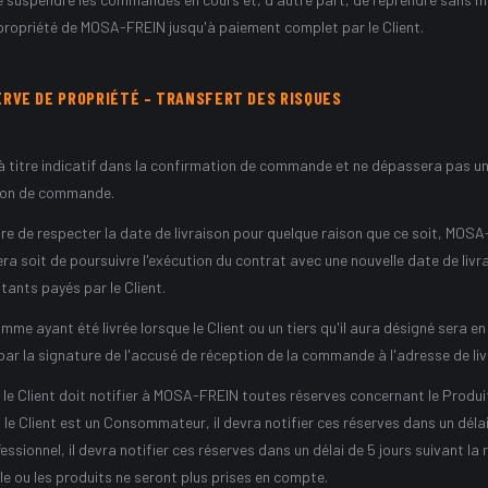
 propriété de MOSA-FREIN jusqu'à paiement complet par le Client.
ERVE DE PROPRIÉTÉ – TRANSFERT DES RISQUES
 à titre indicatif dans la confirmation de commande et ne dépassera pas u
tion de commande.
e de respecter la date de livraison pour quelque raison que ce soit, MOSA-
sera soit de poursuivre l'exécution du contrat avec une nouvelle date de livr
ants payés par le Client.
 ayant été livrée lorsque le Client ou un tiers qu'il aura désigné sera e
 par la signature de l'accusé de réception de la commande à l'adresse de li
 le Client doit notifier à MOSA-FREIN toutes réserves concernant le Produit 
le Client est un Consommateur, il devra notifier ces réserves dans un délai
ofessionnel, il devra notifier ces réserves dans un délai de 5 jours suivant l
 le ou les produits ne seront plus prises en compte.