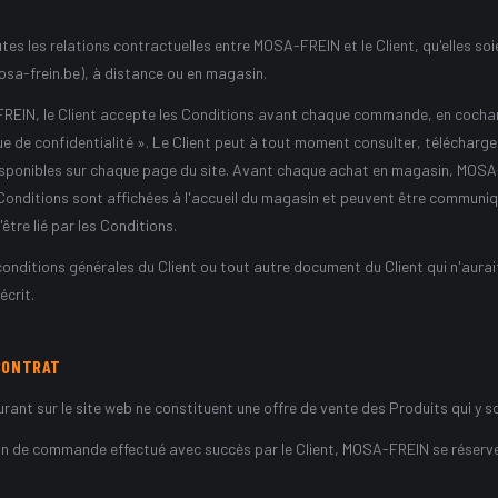
es les relations contractuelles entre MOSA-FREIN et le Client, qu'elles soien
a-frein.be), à distance ou en magasin.
-FREIN, le Client accepte les Conditions avant chaque commande, en cochant
que de confidentialité ». Le Client peut à tout moment consulter, télécharg
 disponibles sur chaque page du site. Avant chaque achat en magasin, MO
s Conditions sont affichées à l'accueil du magasin et peuvent être communi
être lié par les Conditions.
 conditions générales du Client ou tout autre document du Client qui n'aur
crit.
CONTRAT
urant sur le site web ne constituent une offre de vente des Produits qui y s
on de commande effectué avec succès par le Client, MOSA-FREIN se réserve 