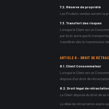
7.2
.
Réserve de propriété
Les Produits vendus restent la pr
7.3
.
Transfert des risques
Lorsque le Client est un Consomma
par lui et autre que le transport
transférés dès la transmission d
ARTICLE
8
–
DROIT DE RÉTRAC
8.1
.
Client Consommateur
Lorsque le Client est un Consomma
dispose d'un droit de rétractatio
8.2
.
Droit légal de rétractatio
Le Client dispose du droit de se 
Le délai de rétractation expire qua