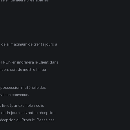
n délai maximum de trente jours à
FREIN en informera le Client dans
aison, soit de mettre fin au
n possession matérielle des
vraison convenue.
livré (par exemple : colis
 de 14 jours suivant la réception
a réception du Produit. Passé ces