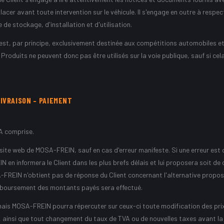
lacer avant toute intervention sur le véhicule. Il s'engage en outre à respe
de stockage, d'installation et d'utilisation.
est, par principe, exclusivement destinée aux compétitions automobiles et 
s Produits ne peuvent donc pas être utilisés sur la voie publique, sauf si c
LIVRAISON – PAIEMENT
VA comprise.
e site web de MOSA-FREIN, sauf en cas d'erreur manifeste. Si une erreur est 
n informera le Client dans les plus brefs délais et lui proposera soit d
A-FREIN n'obtient pas de réponse du Client concernant l'alternative proposé
boursement des montants payés sera effectué.
 mais MOSA-FREIN pourra répercuter sur ceux-ci toute modification des prix
n, ainsi que tout changement du taux de TVA ou de nouvelles taxes avant l