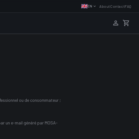
About
Contact
FAQ
EN
rofessionnel ou de consommateur ;
par un e-mail généré par MOSA-