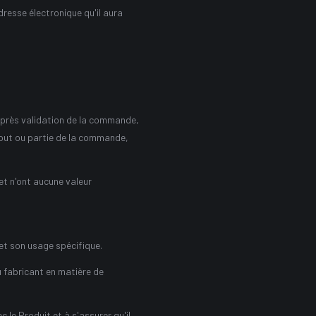
resse électronique qu'il aura
après validation de la commande,
tout ou partie de la commande,
et n'ont aucune valeur
et son usage spécifique.
u fabricant en matière de
 le Produit et à s'assurer qu'il