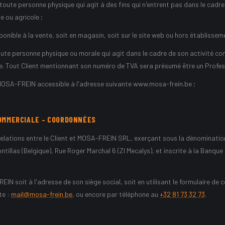
ute personne physique qui agit à des fins qui n'entrent pas dans le cadre
le ou agricole ;
ponible à la vente, soit en magasin, soit sur le site web ou hors établissem
oute personne physique ou morale qui agit dans le cadre de son activité com
ole. Tout Client mentionnant son numéro de TVA sera présumé être un Profes
e MOSA-FREIN accessible à l'adresse suivante www.mosa-frein.be ;
OMMERCIALE – COORDONNÉES
relations entre le Client et MOSA-FREIN SRL, exerçant sous la dénomina
ontillas (Belgique), Rue Roger Marchal 6 (ZI Mecalys), et inscrite à la Banqu
N soit à l'adresse de son siège social, soit en utilisant le formulaire de c
te :
mail@mosa-frein.be
, ou encore par téléphone au
+32 81 73 32 73
.