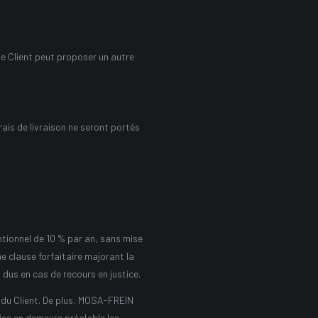
Le Client peut proposer un autre
frais de livraison ne seront portés
ntionnel de 10 % par an, sans mise
e clause forfaitaire majorant la
dus en cas de recours en justice.
 du Client. De plus, MOSA-FREIN
ise en demeure préalable les